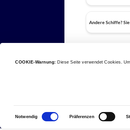
Andere Schiffe? Sie
COOKIE-Warnung: 
Diese Seite verwendet Cookies. Um
F
T
a
w
c
i
e
t
b
t
o
e
o
r
k
Einwilligungsauswahl
Notwendig
Präferenzen
St