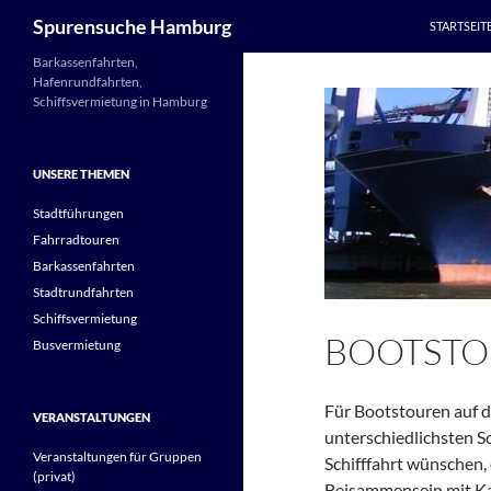
Suchen
Spurensuche Hamburg
STARTSEIT
Zum
Barkassenfahrten,
Hafenrundfahrten,
Inhalt
Schiffsvermietung in Hamburg
springen
UNSERE THEMEN
Stadtführungen
Fahrradtouren
Barkassenfahrten
Stadtrundfahrten
Schiffsvermietung
BOOTSTOU
Busvermietung
Für Bootstouren auf d
VERANSTALTUNGEN
unterschiedlichsten Sc
Veranstaltungen für Gruppen
Schifffahrt wünschen,
(privat)
Beisammensein mit Kaf