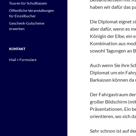
Touren für Schulklassen
haben wir dafür das p
Öffentliche Veranstaltungen
für Einzelbucher
Die Diplomat eignet si
Geschenk-Gutscheine
aber dafür, wenn es me
erwerben
Königin der Elbe, ein 
Kombination aus mode
KONTAKT
sowohl Tagungen an Bo
Mail + Formulare
Auch wenn Sie ihre Sch
Diplomat um ein Fahrg
Barkassen können da n
Der Fahrgastraum der 
großer Bildschirm (m
Präsentationen. Ein b
orientieren, wo sich da
Sehr schnon ist auf de